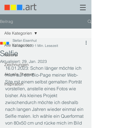
Beitrag
Alle Kategorien
Stefan Eisenhut
Alle Kategorien
22. Jan. 2023
1 Min. Lesezeit
Selfie
Malerei
Aktualisiert:
29. Jan. 2023
Zeichnungen
16.01.2023: Schon länger möchte ich 
Aktuelle Themen
mich auf der Bio-Page meiner Web-
Site mit einem selbst gemalten Porträt 
Inspiration
vorstellen, anstelle eines Fotos wie 
bisher. Als kleines Projekt 
zwischendurch möchte ich deshalb 
nach langen Jahren wieder einmal ein 
Selfie malen. Ich wähle ein Querformat 
von 80x50 cm und rücke mich im Bild 