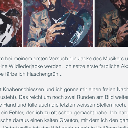
 bei meinem ersten Versuch die Jacke des Musikers un
eine Wildlederjacke werden. Ich setze erste farbliche Ak
e färbe ich Flaschengrün...
st Knabenschiessen und ich gönne mir einen freien Nach
zusteht). Das reicht um noch zwei Runden am Bild weiter
 Hand und fülle auch die letzten weissen Stellen noch. 
r ein Fehler, den ich zu oft schon gemacht habe. Ich hab
ische daraus einen kalten Grauton, mit dem ich den ga
. Dabei wollte ich das Bild doch primär in Rottönen hal