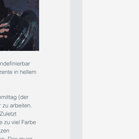
definierbar 
zente in hellem 
mittag (der 
 zu arbeiten. 
Zuletzt 
e zu viel Farbe 
nzen 
ten. Das muss 