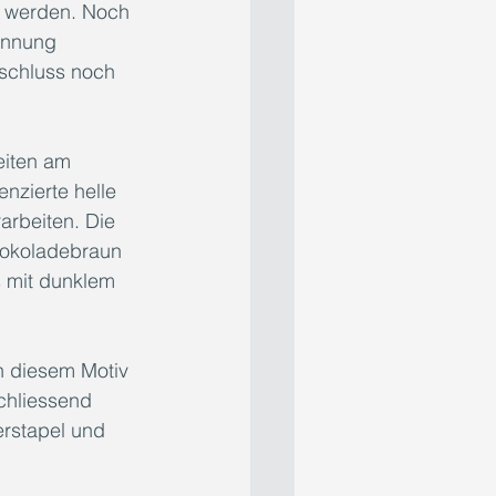
r werden. Noch 
annung 
bschluss noch 
eiten am 
nzierte helle 
rbeiten. Die 
hokoladebraun 
 mit dunklem 
n diesem Motiv 
chliessend 
erstapel und 