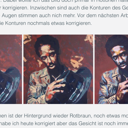
 korrigieren. Inzwischen sind auch die Konturen des Ge
e Augen stimmen auch nich mehr. Vor dem nächsten Ar
ie Konturen nochmals etwas korrigieren.
hen ist der Hintergrund wieder Rotbraun, noch etwas mo
habe ich heute korrigiert aber das Gesicht ist noch imm