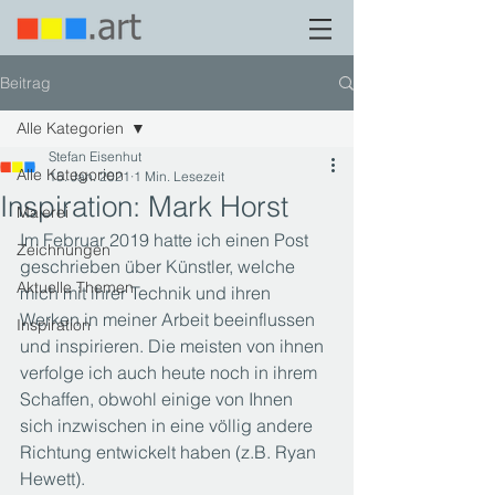
Beitrag
Alle Kategorien
Stefan Eisenhut
Alle Kategorien
15. Jan. 2021
1 Min. Lesezeit
Inspiration: Mark Horst
Malerei
Im Februar 2019 hatte ich einen Post 
Zeichnungen
geschrieben über Künstler, welche 
Aktuelle Themen
mich mit ihrer Technik und ihren 
Werken in meiner Arbeit beeinflussen 
Inspiration
und inspirieren. Die meisten von ihnen 
verfolge ich auch heute noch in ihrem 
Schaffen, obwohl einige von Ihnen 
sich inzwischen in eine völlig andere 
Richtung entwickelt haben (z.B. Ryan 
Hewett).