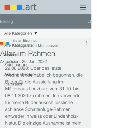
Beitrag
Alle Kategorien
Stefan Eisenhut
Alle Kategorien
29. Aug. 2020
1 Min. Lesezeit
Alles im Rahmen
Malerei
Aktualisiert:
20. Jan. 2022
Zeichnungen
29.08.2020: Über das letzte 
Aktuelle Themen
Wochenende habe ich begonnen, die 
Bilder für die Ausstellung im 
Inspiration
Müllerhaus Lenzburg vom 31.10. bis 
08.11.2020 zu rahmen. Ich verwende 
für meine Bilder ausschliessliche 
schlanke Schattenfuge-Rahmen 
entweder in weiss oder Lindenholz-
Natur. Die einzige Ausnahme ist mein 